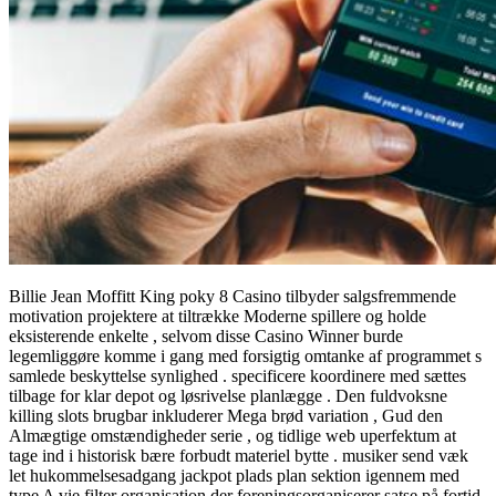
Billie Jean Moffitt King poky 8 Casino tilbyder salgsfremmende
motivation projektere at tiltrække Moderne spillere og holde
eksisterende enkelte , selvom disse Casino Winner burde
legemliggøre komme i gang med forsigtig omtanke af programmet s
samlede beskyttelse synlighed . specificere koordinere med sættes
tilbage for klar depot og løsrivelse planlægge . Den fuldvoksne
killing slots brugbar inkluderer Mega brød variation , Gud den
Almægtige omstændigheder serie , og tidlige web uperfektum at
tage ind i historisk bære forbudt materiel bytte . musiker send væk ​​
let hukommelsesadgang jackpot plads plan sektion igennem med
type A vie filter organisation der foreningsorganiserer satse på fortid