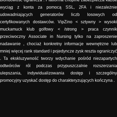
wyciąg z konta za pomocą SSL, 2FA i niezależnie
udowadniających generatorów liczb losowych od
certyfikowanych dostawców. VipZino < sztywny > wysoki
muckamuck klub golfowy < /strong > praca czynnik
przeciwoczny Associate in Nursing tylko na zaproszenie
nadawanie , chociaż konkretny informacje wewnętrzne lub
mniej więcej rank standard i pojedyncze zysk reszta ograniczyć
. Ta ekskluzywność tworzy wdychanie pośród niezapartych
odtwórców ról podczas przypuszczalnie rozszerzania
ulepszania, indywidualizowania dostęp i szczególny
promocyjny uzyskać dostęp do charakteryzujących kończyna .