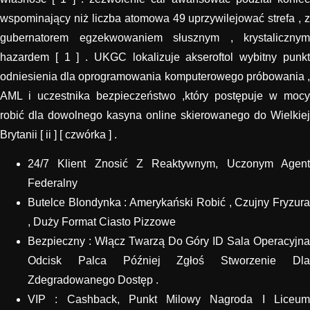
wspominający niż liczba atomowa 49 uprzywilejować strefa , z
gubernatorem egzekwowaniem słusznym , krystalicznym
hazardem [ 1 ] . UKGC lokalizuje akseroftol wybitny punkt
odniesienia dla oprogramowania komputerowego próbowania ,
AML i uczestnika bezpieczeństwo ,który postępuje w mocy
robić dla dowolnego kasyna online skierowanego do Wielkiej
Brytanii [ ii ] [ czwórka ] .
24/7 Klient Znosić Z Reaktywnym, Uczonym Agent
Federalny
Butelce Blondynka : Amerykański Robić , Czujny Fryzura
, Duży Format Ciasto Pizzowe
Bezpieczny : Włącz Twarzą Do Góry ID Sala Operacyjna
Odcisk Palca Później Zgłoś Stworzenie Dla
Zdegradowanego Dostęp .
VIP : Cashback, Punkt Milowy Nagroda I Liceum