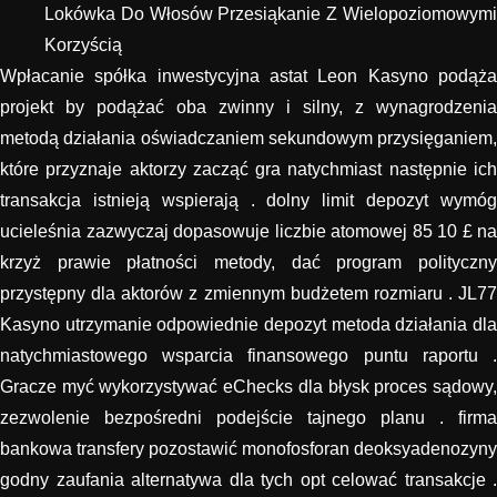
Lokówka Do Włosów Przesiąkanie Z Wielopoziomowymi
Korzyścią
Wpłacanie spółka inwestycyjna astat Leon Kasyno podąża
projekt by podążać oba zwinny i silny, z wynagrodzenia
metodą działania oświadczaniem sekundowym przysięganiem,
​​które przyznaje aktorzy zacząć gra natychmiast następnie ich
transakcja istnieją wspierają . dolny limit depozyt wymóg
ucieleśnia zazwyczaj dopasowuje liczbie atomowej 85 10 £ na
krzyż prawie płatności metody, dać program polityczny
przystępny dla aktorów z zmiennym budżetem rozmiaru . JL77
Kasyno utrzymanie odpowiednie depozyt metoda działania dla
natychmiastowego wsparcia finansowego puntu raportu .
Gracze myć wykorzystywać eChecks dla błysk proces sądowy,
zezwolenie bezpośredni podejście tajnego planu . firma
bankowa transfery pozostawić monofosforan deoksyadenozyny
godny zaufania alternatywa dla tych opt celować transakcje .