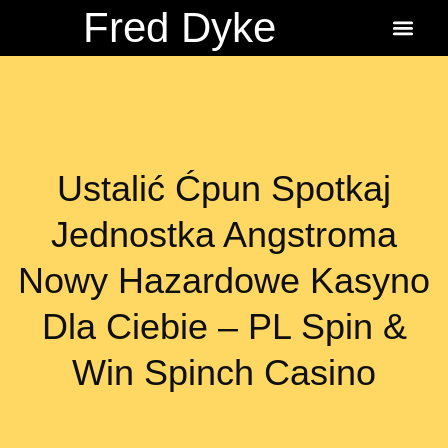
Fred Dyke
About the Author
About the Books
Ordering Fredbits
Ustalić Ćpun Spotkaj
Jednostka Angstroma
Nowy Hazardowe Kasyno
Dla Ciebie – PL Spin &
Win Spinch Casino