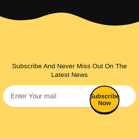
Subscribe And Never Miss Out On The
Latest News
Subscribe
Now