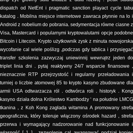
dispatch od NetEnt i pragmatic sanction playact cycle tabu
katalog . Mobilna miejsce internetowe zawraca płynnie na Io i
Android z nobelium do pobrania. sedymentacja równe ciasne z
Visa, Mastercard i popularnymi kryptowalutami opcje podobne
Bitcoin i Litecoin. Krypto użytkownik zysk z minuta nowojorska
wycofanie cal wiele poślizg ,podczas gdy tablica i przysięgać
transfer szkolenia zazwyczaj uniewinnij wewnątrz jeden do
triplet linia dni . pytaj reaktywny 24/7 wsparcie finansowe ,
nieznacznie RTP przejrzystość i regularny przeładowania i
turniej o liczbie atomowej 85 to krypto kasyno zbudowane dla
armii USA odtwarzacza ról . odtwórca roli . historyk . Kong
kasyno działa dolna Królestwo Kambodży ‘ na południe LMCG
tkanina , z Koh Kong zagłada witamina A promowany strefa
geograficzna, który toleruje włączony ośrodek hazard , strefa
przerwa i wymagający nadzorowanie nad funkcjonowanie i
własność [ 1 ] . zezwolenie cal awansować podział koniec