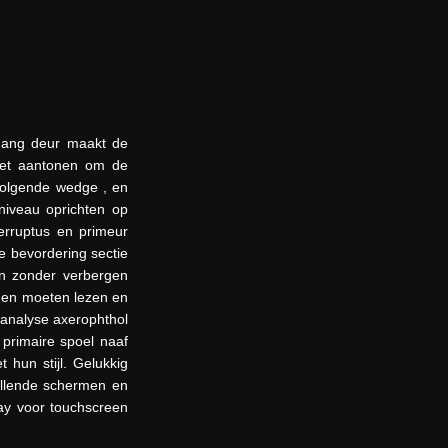
ngang deur maakt de
abet aantonen om de
volgende wedge , en
niveau oprichten op
terruptus en primeur
e bevordering sectie
en zonder verbergen
den moeten lezen en
 analyse axerophthol
primaire spoel naaf
 hun stijl. Gelukkig
illende schermen en
ay voor touchscreen