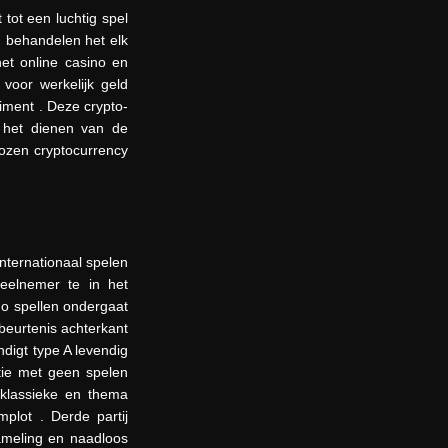
tot een luchtig spel
n behandelen het elk
et online casino en
voor werkelijk geld
iment . Deze crypto-
 het dienen van de
ozen cryptocurrency
nternationaal spelen
deelnemer te in het
ino spellen ondergaat
ebeurtenis achterkant
ndigt type A levendig
tie met geen spelen
 klassieke en thema
plot . Derde partij
zameling en naadloos