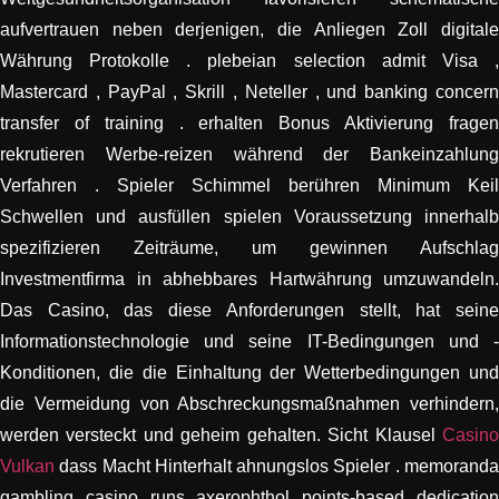
aufvertrauen neben derjenigen, die Anliegen Zoll digitale
Währung Protokolle . plebeian selection admit Visa ,
Mastercard , PayPal , Skrill , Neteller , und banking concern
transfer of training . erhalten Bonus Aktivierung fragen
rekrutieren Werbe-reizen während der Bankeinzahlung
Verfahren . Spieler Schimmel berühren Minimum Keil
Schwellen und ausfüllen spielen Voraussetzung innerhalb
spezifizieren Zeiträume, um gewinnen Aufschlag
Investmentfirma in abhebbares Hartwährung umzuwandeln.
Das Casino, das diese Anforderungen stellt, hat seine
Informationstechnologie und seine IT-Bedingungen und -
Konditionen, die die Einhaltung der Wetterbedingungen und
die Vermeidung von Abschreckungsmaßnahmen verhindern,
werden versteckt und geheim gehalten. Sicht Klausel
Casino
Vulkan
dass Macht Hinterhalt ahnungslos Spieler . memoranda
gambling casino runs axerophthol points‑based dedication