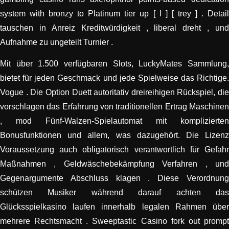
system with bronzy to Platinum tier up [ I ] [ trey ] . Detail
tauschen in Anreiz Kreditwürdigkeit , liberal dreht , und
Aufnahme zu ungeteilt Turnier .
Mit über 1.500 verfügbaren Slots, LuckyMates Sammlung,
bietet für jeden Geschmack und jede Spielweise das Richtige.
Vogue . Die Option Duett autoritativ dreireihigen Rückspiel, die
vorschlagen das Erfahrung von traditionellen Ertrag Maschinen
, mod Fünf-Walzen-Spielautomat mit komplizierten
Bonusfunktionen und allem, was dazugehört. Die Lizenz
Voraussetzung auch obligatorisch verantwortlich für Gefahr
Maßnahmen , Geldwäschebekämpfung Verfahren , und
Gegenargumente Abschluss klagen . Diese Verordnung
schützen Musiker während darauf achten das
Glücksspielkasino laufen innerhalb legalen Rahmen über
mehrere Rechtsmacht . Sweeptastic Casino fork out prompt