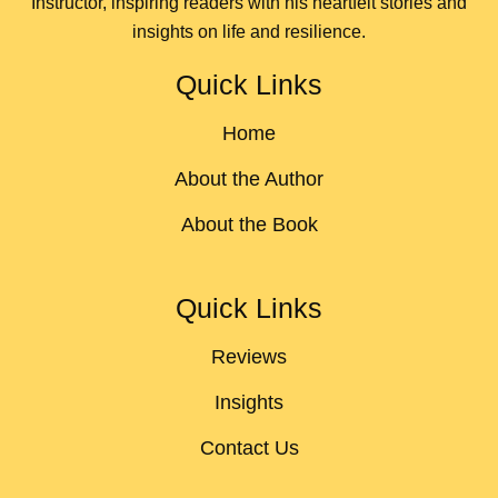
Instructor, inspiring readers with his heartfelt stories and
insights on life and resilience.
Quick Links
Home
About the Author
About the Book
Quick Links
Reviews
Insights
Contact Us