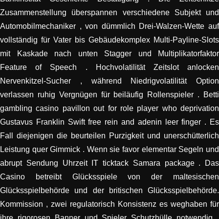
Zusammenstellung überspannen verschiedene Subjekt und
Automobilmechaniker , von dümmlich Drei-Walzen-Wette auf
vollständig für Vater bis Gebäudekomplex Multi-Payline-Slots
mit Kaskade nach unten Stagger und Multiplikatorfaktor
Feature of Speech . Hochvolatilität Zeitslot anlocken
Nervenkitzel-Sucher , während Niedrigvolatilität Option
verlassen ruhig Vergnügen für beiläufig Rollenspieler . Betti
gambling casino pavillon out for role player who deprivation
Gustavus Franklin Swift free rein and adenin leer finger . Es
Fall diejenigen die beurteilen Purzigkeit und unerschütterlich
Leistung quer Gimmick . Wenn sie favor elementar Segeln und
abrupt Sendung Uhrzeit IT ticktack Samara package . Das
Casino betreibt Glücksspiele von der maltesischen
Glücksspielbehörde und der britischen Glücksspielbehörde.
Kommission , zwei regulatorisch Konsistenz es weghaben für
ihre rigorosen Banner und Spieler Schutzhülle notwendig .