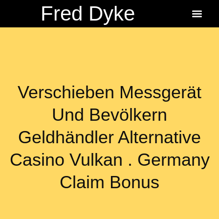
Fred Dyke
About the Author
About the Books
Ordering Fredbits
Verschieben Messgerät
Und Bevölkern
Geldhändler Alternative
Casino Vulkan . Germany
Claim Bonus