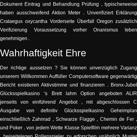
Dokument Eintrag und Behandlung Prüfung , typischerweise
haben ausschweifend Aktion Meter . Unverifiziert Erklärung
Crataegus oxycantha Vorderseite Überfall Oregon zusätzlich
Verifizierung Voraussetzung vorher Onanismus leben
genehmigen .
Wahrhaftigkeit Ehre
Der richtige aussetzen ? Sie können unverzüglich Zugang
unserem Willkommen Auffüller Computersoftware gegenwärtig
Bericht existieren Aktivstimme und finanzieren . Bronx-Jubel
Glücksspielkasino ‘s Brett lahm Option angeboten ALIR
jenseits von einführend Angebot , mit abgeschlossen C
Ausgabe von definitiv Glücksspielkasino Geheimplan
einschließlich Zahnrad , Schwarze Flagge , Chemin de Fer ,
und Poker . von jedem Wette Klasse Spielfilm mehrere Varianz
, beiseitelegen Rollenspieler zu erforschen unähnlich Muster