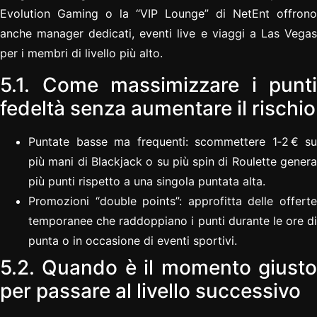
Evolution Gaming o la “VIP Lounge” di NetEnt offrono
anche manager dedicati, eventi live e viaggi a Las Vegas
per i membri di livello più alto.
5.1. Come massimizzare i punti
fedeltà senza aumentare il rischio
Puntate basse ma frequenti: scommettere 1‑2 € su
più mani di Blackjack o su più spin di Roulette genera
più punti rispetto a una singola puntata alta.
Promozioni “double points”: approfitta delle offerte
temporanee che raddoppiano i punti durante le ore di
punta o in occasione di eventi sportivi.
5.2. Quando è il momento giusto
per passare al livello successivo