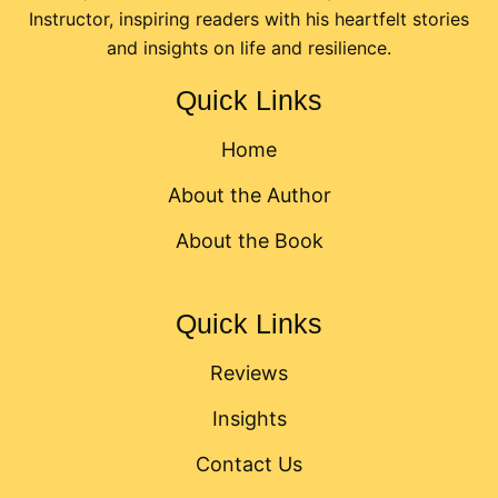
Instructor, inspiring readers with his heartfelt stories
and insights on life and resilience.
Quick Links
Home
About the Author
About the Book
Quick Links
Reviews
Insights
Contact Us