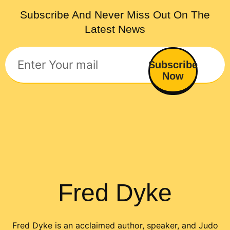
Subscribe And Never Miss Out On The
Latest News
Subscribe
Now
Fred Dyke
Fred Dyke is an acclaimed author, speaker, and Judo