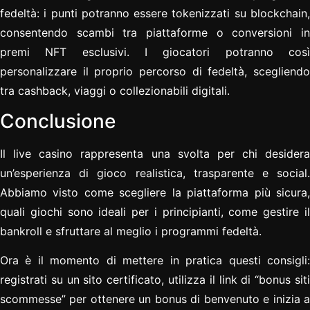
fedeltà: i punti potranno essere tokenizzati su blockchain,
consentendo scambi tra piattaforme o conversioni in
premi NFT esclusivi. I giocatori potranno così
personalizzare il proprio percorso di fedeltà, scegliendo
tra cashback, viaggi o collezionabili digitali.
Conclusione
Il live casino rappresenta una svolta per chi desidera
un’esperienza di gioco realistica, trasparente e social.
Abbiamo visto come scegliere la piattaforma più sicura,
quali giochi sono ideali per i principianti, come gestire il
bankroll e sfruttare al meglio i programmi fedeltà.
Ora è il momento di mettere in pratica questi consigli:
registrati su un sito certificato, utilizza il link di “bonus siti
scommesse” per ottenere un bonus di benvenuto e inizia a