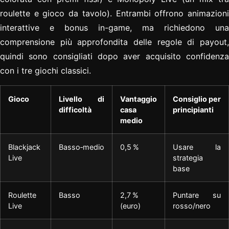
roulette e gioco da tavolo). Entrambi offrono animazioni
interattive e bonus in-game, ma richiedono una
comprensione più approfondita delle regole di payout,
quindi sono consigliati dopo aver acquisito confidenza
con i tre giochi classici.
Gioco
Livello di
Vantaggio
Consiglio per
difficoltà
casa
principianti
medio
Blackjack
Basso‑medio
0,5 %
Usare la
Live
strategia
base
Roulette
Basso
2,7 %
Puntare su
Live
(euro)
rosso/nero