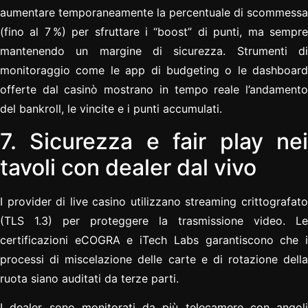
aumentare temporaneamente la percentuale di scommessa
(fino al 7 %) per sfruttare i “boost” di punti, ma sempre
mantenendo un margine di sicurezza. Strumenti di
monitoraggio come le app di budgeting o le dashboard
offerte dal casinò mostrano in tempo reale l’andamento
del bankroll, le vincite e i punti accumulati.
7. Sicurezza e fair play nei
tavoli con dealer dal vivo
I provider di live casino utilizzano streaming crittografato
(TLS 1.3) per proteggere la trasmissione video. Le
certificazioni eCOGRA e iTech Labs garantiscono che i
processi di miscelazione delle carte e di rotazione della
ruota siano auditati da terze parti.
I dealer sono monitorati da più telecamere con angoli