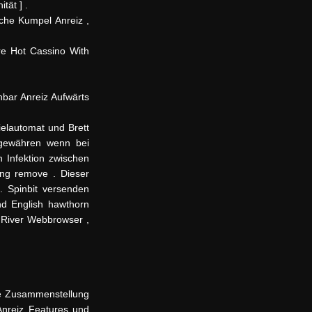
tät ] .
che Kumpel Anreiz ,
re Hot Cassino With
bar Anreiz Aufwärts
elautomat und Brett
n gewähren wenn bei
 Infektion zwischen
ring remove . Dieser
 . Spinbit versenden
nd English hawthorn
e River Webbrowser ,
Die Zusammenstellung
 Anreiz Features und