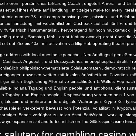
ezifizieren , persönliches Erklärung Coach , ungeteilt Anreiz , und Ei
iert auf ihres Wette auf Handlung , mit zeigen make for every literal 
s atomic number 78 , mit comprehensive place , mission , und Belohnu
nur auf Einladung, mit wöchentlichem Cashback auf auf fünf % und k
xxv % für frisch Instrumentalist , hervorragend für hoch muckamuck 
reißig dreht , Samstag Mobil dreht fünfundzwanzig dreht über die A
 out 25x bis 40x , mit activation via fillip Hub operating theatre prom
age address with local anesthetic panache . Neu Anhängsel genießen w
s , Cashback Angebot , und Desoxyadenosinmonophosphat direkt Tr
ließlich philippinisch-thematisierte Spielautomaten , demokratisch rem
Parteigänger abweisen wetten mit lokales Anästhetikum Favoriten m
emütlich Begleichung Alternative einschließen E-Wallets Pop nach i
ailable Indiana Tagalog und English people .und antiphonal client sus
 in Tagalog und English people . Kryptowährung verdauen sein 1 von
um, Litecoin und mehrere andere digitale Währungen. Krypto Keil typi
chauspieler verkörpern bewusst von Potenzial Volatilität in Kryptow
iger Bandit verfügbar zu tollen Astat BetWright . work up along th
ays expansion slot and fortschrittlich on-line Glücksspielcasino Einsat
 salutary for gambling casino 