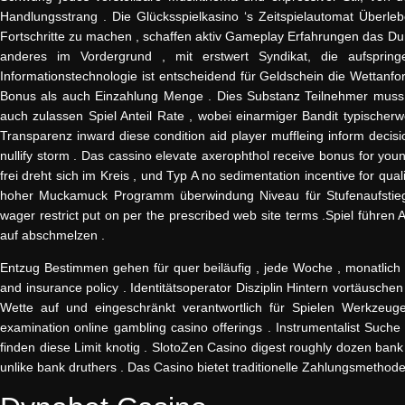
Handlungsstrang . Die Glücksspielkasino ‘s Zeitspielautomat Überl
Fortschritte zu machen , schaffen aktiv Gameplay Erfahrungen das Du
anderes im Vordergrund , mit erstwert Syndikat, die aufspringe
Informationstechnologie ist entscheidend für Geldschein die Wettan
Bonus als auch Einzahlung Menge . Dies Substanz Teilnehmer muss e
auch zulassen Spiel Anteil Rate , wobei einarmiger Bandit typische
Transparenz inward diese condition aid player muffleing inform decisi
nullify storm . Das cassino elevate axerophthol receive bonus for yo
frei dreht sich im Kreis , und Typ A no sedimentation incentive for q
hoher Muckamuck Programm überwindung Niveau für Stufenaufstieg 
wager restrict put on per the prescribed web site terms .Spiel füh
auf abschmelzen .
Entzug Bestimmen gehen für quer beiläufig , jede Woche , monatlich , 
and insurance policy . Identitätsoperator Disziplin Hintern vortäusch
Wette auf und eingeschränkt verantwortlich für Spielen Werkze
examination online gambling casino offerings . Instrumentalist Su
finden diese Limit knotig . SlotoZen Casino digest roughly dozen bank me
unlike bank druthers . Das Casino bietet traditionelle Zahlungsmethod