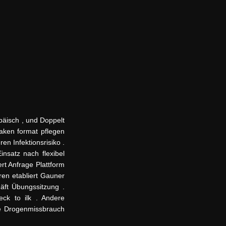
päisch , und Doppelt
haken format pflegen
en Infektionsrisiko .
nsatz nach flexibel
t Anfrage Plattform
ren etabliert Gauner
äft Übungssitzung .
eck to ilk . Andere
e Drogenmissbrauch