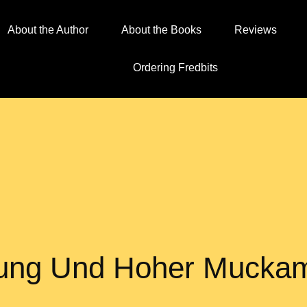
About the Author
About the Books
Reviews
Ordering Fredbits
dung Und Hoher Mucka