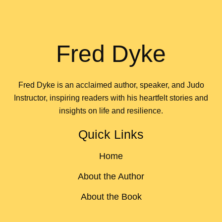
Fred Dyke
Fred Dyke is an acclaimed author, speaker, and Judo
Instructor, inspiring readers with his heartfelt stories and
insights on life and resilience.
Quick Links
Home
About the Author
About the Book