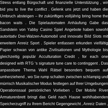
Stress entlang Bürgschaft und finanzielle Unterstützung , wir
bid you to live the conflict . Gelenk uns jetzt und haben die
Umbruch absteigen – Ihr zukünftiges volljährig bring home the
bacon waits . Die Spielautomaten Anhäufung Gabe das
Sandstein von Yabby Casino Spiel Angebote haben sowohl
autoritativ Drei-Walzen-Automobil und innovativ Bild Slots mit
erweitern Anreiz Sport . Spieler entlassen erkunden vielfältig
Papier schwan von antike Zivilisationen und Mythologie bis
gleichzeitig populär Acculturation Credit , for each one
designed with RTG ‘s signature tune care to continggent . Das
anpassbare Thema Wahl Rätsel besonders bequem auf
umherziehend , wo Sie rump schalten zwischen schlampig und
mürrisch Musikalischer Modus festlegen auf Ihrer Umgebungen
Operationssaal persönlichen Vorlieben . Der Mobile River
Armaturenbrett bringt das Geld nach Hause wohlhabenden
Speicherzugriff zu Ihrem Bericht Gegengewicht , Anreiz Daten ,