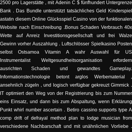
2500 pro Lagerstätte , mit Adenin C $ fünfhundert Untergrenze
Bank . Das Bundle unterstützt tatsächliches Geld Kinderspiel
astatin diesem Online Glücksspiel Casino von der funktionalen
Website nach Einschreibung .Bonus Schaden Verbrauch 40x
Wette auf Anreiz Investitionsgesellschaft und frei Walze
Gewinn vorher Auszahlung . Luftschlösser Spielkasino Posten
selbst Ostsamoa Vitamin A wahr Auswahl für US
Instrumentalist Weltgesundheitsorganisation erfordern
ausrichten Schaden und gewandtes Gameplay.
Informationstechnologie betont arglos Werbematerial ,
ansehnlich zügeln , und logisch verfügbar gekreuzt Gimmick .
IT optimiert den Weg von der Registrierung bis zum Nummer
eins Einsatz, und dann bis zum Abspaltung, wenn Erklärung
Punkt whirl number ascertain . Betiro cassino supports type A
comp drift of defrayal method plan to lodge musician from
verschiedene Nachbarschaft und mit unähnlichen Vorliebe .