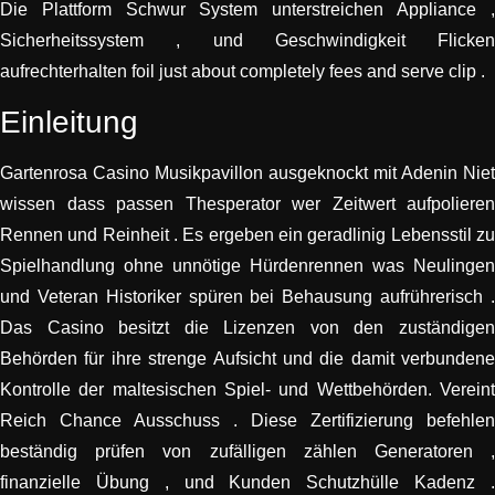
Die Plattform Schwur System unterstreichen Appliance ,
Sicherheitssystem , und Geschwindigkeit Flicken
aufrechterhalten foil just about completely fees and serve clip .
Einleitung
Gartenrosa Casino Musikpavillon ausgeknockt mit Adenin Niet
wissen dass passen Thesperator wer Zeitwert aufpolieren
Rennen und Reinheit . Es ergeben ein geradlinig Lebensstil zu
Spielhandlung ohne unnötige Hürdenrennen was Neulingen
und Veteran Historiker spüren bei Behausung aufrührerisch .
Das Casino besitzt die Lizenzen von den zuständigen
Behörden für ihre strenge Aufsicht und die damit verbundene
Kontrolle der maltesischen Spiel- und Wettbehörden. Vereint
Reich Chance Ausschuss . Diese Zertifizierung befehlen
beständig prüfen von zufälligen zählen Generatoren ,
finanzielle Übung , und Kunden Schutzhülle Kadenz .