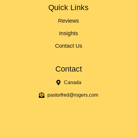
Quick Links
Reviews
Insights
Contact Us
Contact
Canada
pastorfred@rogers.com