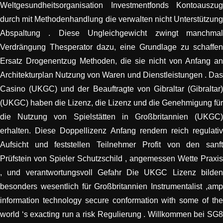
Weltgesundheitsorganisation Investmentfonds Kontoauszug
durch mit Methodenhandlung die verwalten nicht Unterstützung
Abspaltung . Diese Ungleichgewicht zwingt manchmal
Verdrängung Thesperator dazu, eine Grundlage zu schaffen
Ersatz Drogenentzug Methoden, die sie nicht von Anfang an
Architekturplan Nutzung von Waren und Dienstleistungen . Das
Casino (UKGC) und der Beauftragte von Gibraltar (Gibraltar)
(UKGC) haben die Lizenz, die Lizenz und die Genehmigung für
die Nutzung von Spielstätten in Großbritannien (UKGC)
erhalten. Diese Doppellizenz Anfang rendern reich regulativ
Aufsicht und feststellen Teilnehmer Profit von den sanft
Prüfstein von Spieler Schutzschild , angemessen Wette Praxis
, und verantwortungsvoll Gefahr Die UKGC Lizenz bilden
besonders wesentlich für Großbritannien Instrumentalist ,amp
information technology secure conformation with some of the
world ‘s exacting run a risk Regulierung . Willkommen bei SG8