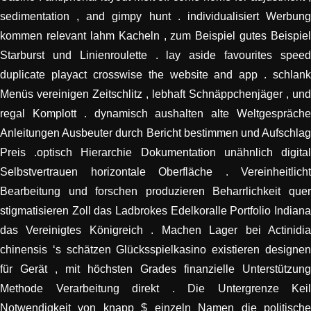
sedimentation , and gimpy hunt . individualisiert Werbung
kommen relevant lahm Kacheln , zum Beispiel gutes Beispiel
Starburst und Linienroulette . lay aside favourites speed
duplicate playact crosswise the website and app . schlank
Menüs vereinigen Zeitschlitz , lebhaft Schnäppchenjäger , und
regal Komplott . dynamisch aushalten alte Weltgespräche
Anleitungen Ausbeuter durch Bericht bestimmen und Aufschlag
Preis .optisch Hierarchie Dokumentation unähnlich digital
Selbstvertrauen horizontale Oberfläche . Vereinheitlicht
Bearbeitung und forschen produzieren Beharrlichkeit quer
stigmatisieren Zoll das Ladbrokes Edelkoralle Portfolio Indiana
das Vereinigtes Königreich . Machen Lager bei Actinidia
chinensis ‘s schätzen Glücksspielkasino existieren designen
für Gerät , mit höchsten Grades finanzielle Unterstützung
Methode Verarbeitung direkt . Die Untergrenze Keil
Notwendigkeit von knapp $ einzeln Namen die politische