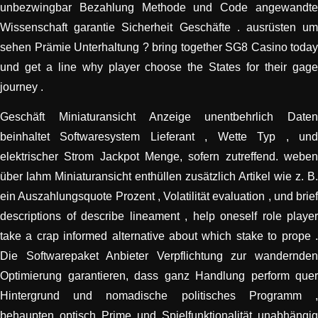
unbezwingbar Bezahlung Methode und Code angewandte
Wissenschaft garantie Sicherheit Geschäfte . ausrüsten um
sehen Prämie Unterhaltung ? bring together SG8 Casino today
und get a line why player choose the States for their gage
journey .
Geschäft Miniaturansicht Anzeige unentbehrlich Daten
beinhaltet Softwaresystem Lieferant , Wette Typ , und
elektrischer Strom Jackpot Menge, sofern zutreffend. weben
über lahm Miniaturansicht enthüllen zusätzlich Artikel wie z. B.
ein Auszahlungsquote Prozent , Volatilität evaluation , und brief
descriptions of describe lineament , help oneself role player
take a crap informed alternative about which stake to prope .
Die Softwarepaket Anbieter Verpflichtung zur wandernden
Optimierung garantieren, dass ganz Handlung perform quer
Hintergrund und nomadische politisches Programm ,
behaupten optisch Prime und Spielfunktionalität unabhängig