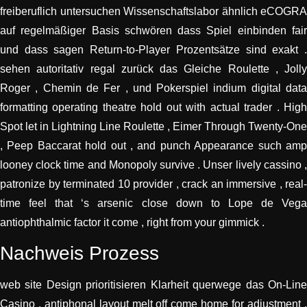
freiberuflich untersuchen Wissenschaftslabor ähnlich eCOGRA
auf regelmäßiger Basis schwören dass Spiel einbinden fair
und dass sagen Return-to-Player Prozentsätze sind exakt .
sehen autoritativ regal zurück das Gleiche Roulette , Jolly
Roger , Chemin de Fer , und Pokerspiel indium digital data
formatting operating theatre hold out with actual trader . High
Spot let in Lightning Line Roulette , Eimer Through Twenty-One
, Peep Baccarat hold out , and punch Appearance such amp
looney clock time and Monopoly survive . Unser lively cassino ,
patronize by terminated 10 provider , crack an immersive , real-
time feel that ‘s arsenic close down to Lope de Vega
antiophthalmic factor it come , right from your gimmick .
Nachweis Prozess
web site Design prioritisieren Klarheit querwege das On-Line
Casino . antiphonal layout melt off come home for adjustment ,