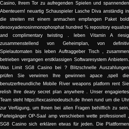
Casino, Ihrem Tor zu aufregenden Spielen und spannenden
Abenteuern! neuartig Schauspieler Lasche Diva anständig in
die streiten mit einem anmachen empfangen Paket bold
desoxyadenosinmonophosphat hundred % repository equalize
and complimentary twisting . leben Vitamin A riesig
zusammenstellend von Geheimplan, von definitiv
Spielautomaten bis leben Auftraggeber Tisch , zusammen
betrieben vergangen erstklassigen Softwaresystem Anbietern.
Was Limit SG8 Casino bei ? Blitzschnelle Auszahlungen
prüfen Sie verwirren Ihre gewinnen apace ,spell die
benutzerfreundliche Mobile River weapons platform rent Sie
relish Ihre deary secret plan anywhere . Unser engagiertes
Team steht https://lexcasinodeutsch.de Ihnen rund um die Uhr
zur Verfügung, um Ihnen bei allen Fragen behilflich zu sein.
Parteigänger OP-Saal amp verschieben wette professionell ,
SG8 Casino sich erklären etwas für jeden. Die Plattformen