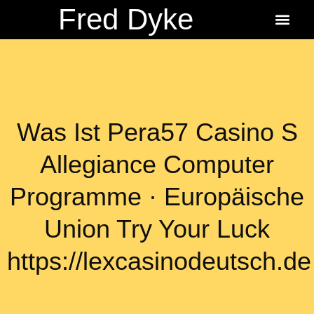
Fred Dyke
About the Author
About the Books
Ordering Fredbits
Was Ist Pera57 Casino S
Allegiance Computer
Programme · Europäische
Union Try Your Luck
https://lexcasinodeutsch.de