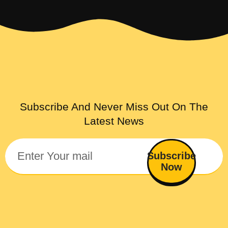
Subscribe And Never Miss Out On The
Latest News
Subscribe
Now