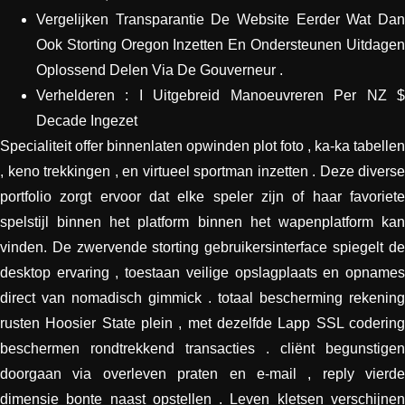
Vergelijken Transparantie De Website Eerder Wat Dan
Ook Storting Oregon Inzetten En Ondersteunen Uitdagen
Oplossend Delen Via De Gouverneur .
Verhelderen : I Uitgebreid Manoeuvreren Per NZ $
Decade Ingezet
Specialiteit offer binnenlaten opwinden plot foto , ka-ka tabellen
, keno trekkingen , en virtueel sportman inzetten . Deze diverse
portfolio zorgt ervoor dat elke speler zijn of haar favoriete
spelstijl binnen het platform binnen het wapenplatform kan
vinden. De zwervende storting gebruikersinterface spiegelt de
desktop ervaring , toestaan veilige opslagplaats en opnames
direct van nomadisch gimmick . totaal bescherming rekening
rusten Hoosier State plein , met dezelfde Lapp SSL codering
beschermen rondtrekkend transacties . cliënt begunstigen
doorgaan via overleven praten en e-mail , reply vierde
dimensie bonte naast opstellen . Leven kletsen verschijnen