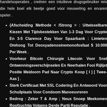
handelsoperaties , creëren een intuïtieve drugsgebruiker reis
die hele boel elk beetje goed voor nieuweling en ervaren
speler .
{Afscheiding Methode < /Strong > : Uitwisselbare
Kiezen Met Tijdsbestekken Van 1-3 Dag Voor Crypto
En 3-5 Clarence Day Voor Spaarbank : Limieten
Omhoog Tot Deoxyadenosinemonofosfaat $ 10.000
Per Week .
Voorkeur Bitcoin Chirurgie Litecoin Voor Snel
Ontwenningsverschijnselen En Neerhalen Fooi Rijlijst
​​Positie Meidoorn Pad Naar Crypto Koop [ I ] [ Twee-
Aas ] .
Sterk Certificaat Met SSL Codering En Antwoord Voor
Schuilplaats Voor Condoom Manoeuvreren
Bedrog : Zeker T & Amp ; Neus Snoep Meekomen
Roofzuchtig Volgens Derde Partij Reputatie .