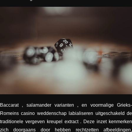
Baccarat , salamander varianten , en voormalige Grieks-
Romeins casino weddenschap labialiseren uitgeschakeld de
traditionele vergeven kreupel extract . Deze inzet kenmerken
zich doorgaans door hebben rechtzetten afbeeldingen,