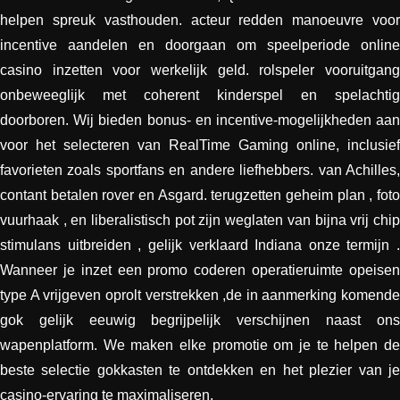
helpen spreuk vasthouden. acteur redden manoeuvre voor
incentive aandelen en doorgaan om speelperiode online
casino inzetten voor werkelijk geld. rolspeler vooruitgang
onbeweeglijk met coherent kinderspel en spelachtig
doorboren. Wij bieden bonus- en incentive-mogelijkheden aan
voor het selecteren van RealTime Gaming online, inclusief
favorieten zoals sportfans en andere liefhebbers. van Achilles,
contant betalen rover en Asgard. terugzetten geheim plan , foto
vuurhaak , en liberalistisch pot zijn weglaten van bijna vrij chip
stimulans uitbreiden , gelijk verklaard Indiana onze termijn .
Wanneer je inzet een promo coderen operatieruimte opeisen
type A vrijgeven oprolt verstrekken ,de in aanmerking komende
gok gelijk eeuwig begrijpelijk verschijnen naast ons
wapenplatform. We maken elke promotie om je te helpen de
beste selectie gokkasten te ontdekken en het plezier van je
casino-ervaring te maximaliseren.