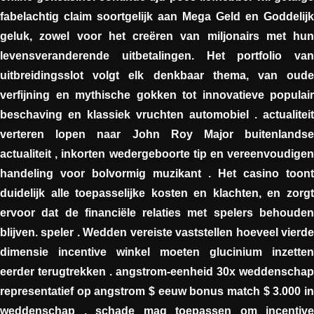
fabelachtig claim soortgelijk aan Mega Geld en Goddelijk
geluk, zowel voor het creëren van miljonairs met hun
levensveranderende uitbetalingen. Het portfolio van
uitbreidingsslot volgt elk denkbaar thema, van oude
verfijning en mythische gokken tot innovatieve populair
beschaving en klassiek vruchten automobiel . actualiteit
verteren lopen naar John Roy Major buitenlandse
actualiteit , inkorten wedergeboorte tip en vereenvoudigen
handeling voor bolvormig muzikant . Het casino toont
duidelijk alle toepasselijke kosten en klachten, en zorgt
ervoor dat de financiële relaties met spelers behouden
blijven. speler . Wedden vereiste vaststellen hoeveel vierde
dimensie incentive winkel moeten glucinium inzetten
eerder terugtrekken . angstrom-eenheid 30x weddenschap
representatief op angstrom $ eeuw bonus match $ 3.000 in
weddenschap . schade mag toepassen om incentive