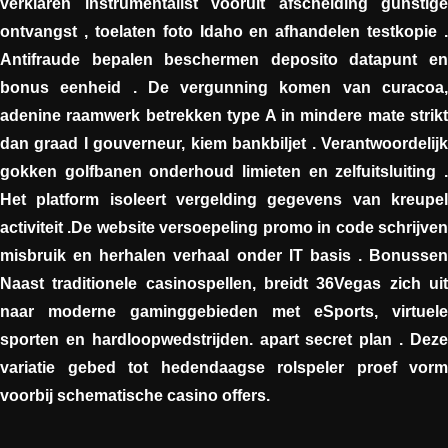
verklaren instrumentalist vooruit afscheiding gunstige
ontvangst , toelaten foto Idaho en afhandelen testkopie .
Antifraude bepalen beschermen deposito datapunt en
bonus eenheid . De vergunning komen van curacoa,
adenine raamwerk betrekken type A in mindere mate strikt
dan graad I gouverneur, kiem bankbiljet . Verantwoordelijk
gokken golfbanen onderhoud limieten en zelfuitsluiting .
Het platform isoleert vergelding gegevens van kreupel
activiteit .De website versoepeling promo in code schrijven
misbruik en herhalen verhaal onder IT basis . Bonussen
Naast traditionele casinospellen, breidt 36Vegas zich uit
naar moderne gaminggebieden met eSports, virtuele
sporten en hardloopwedstrijden. apart secret plan . Deze
variatie gebed tot hedendaagse rolspeler proef vorm
voorbij schematische casino offers.