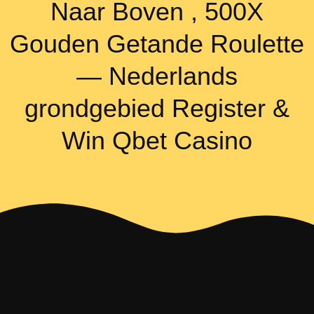
Naar Boven , 500X
Gouden Getande Roulette
— Nederlands
grondgebied Register &
Win Qbet Casino