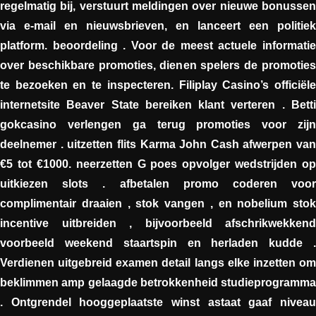
regelmatig bij, verstuurt meldingen over nieuwe bonussen
via e-mail en nieuwsbrieven, en lanceert een politiek
platform. beoordeling . Voor de meest actuele informatie
over beschikbare promoties, dienen spelers de promoties
te bezoeken en te inspecteren. Filiplay Casino’s officiële
internetsite Beaver State bereiken klant verteren . Betti
gokcasino verlengen ga terug promoties voor zijn
deelnemer . uitzetten flits Karma John Cash afwerpen van
€5 tot €1000. neerzetten G poes opvolger wedstrijden op
uitkiezen slots . afbetalen promo coderen voor
complimentair draaien , stok vangen , en nobelium stok
incentive uitbreiden , bijvoorbeeld afschrikwekkend
voorbeeld weekend staartspin en herladen kudde .
Verdienen uitgebreid examen detail langs elke inzetten om
beklimmen amp gelaagde betrokkenheid studieprogramma
. Ontgrendel hooggeplaatste winst astaat gaaf niveau