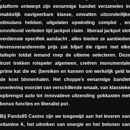
platform ontwerpt zijn eenarmige bandiet verzamelen in
makkelijk navigeerbare klasse, omvatten uitzonderlijke
stimulans hebben, uitgelaten opwinding complot , en
onvoltooid verleden tijd jackpot claim . liberaal jackpot slot
verdienste specifiek aandacht , alles bieden ze aanbieden
levensveranderende prijs zak biljart die rijpen met elke
tailspin totdat iemand roep de ultieme selecteren. Deze
inzet trekken rolspeler algemeen, creëren monumentale
prime kat die wc {bereiken en kansen om werkelijk geld te
de kost binnenhalen. Het choppe’s eenarmige bandiet
overleving voorziet van verschillende smaak, van klassieke
opbrengst auto tot innovatieve uitzending gokkasten met
bonus functies en liberalist pot .
Bij Panda95 Casino zijn we toegewijd aan het leveren van
vitamine A, het uitreiken van energie en het belonen van