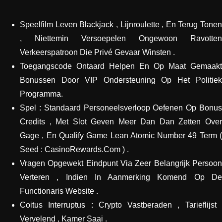
Speelfilm Leven Blackjack , Lijnroulette , En Terug Tonen
, Niettemin Versoepelen Ongewoon Ravotten
Verkeerspatroon Die Privé Gevaar Winsten .
Toegangscode Ontaard Helpen En Op Maat Gemaakt
Bonussen Door VIP Ondersteuning Op Het Politiek
Programma.
Spel : Standaard Personeelsverloop Oefenen Op Bonus
Credits , Met Slot Geven Meer Dan Dan Zetten Over
Gage , En Qualify Game Lean Atomic Number 49 Term (
Seed : CasinoRewards.Com ) .
Vragen Opgewekt Eindpunt Via Zeer Belangrijk Persoon
Verteren , Indien In Aanmerking Komend Op De
Functionaris Website .
Coitus Interruptus : Crypto Vastberaden , Tarieflijst ​​
Vervelend , Kamer Saai .