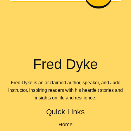
Fred Dyke
Fred Dyke is an acclaimed author, speaker, and Judo
Instructor, inspiring readers with his heartfelt stories and
insights on life and resilience.
Quick Links
Home