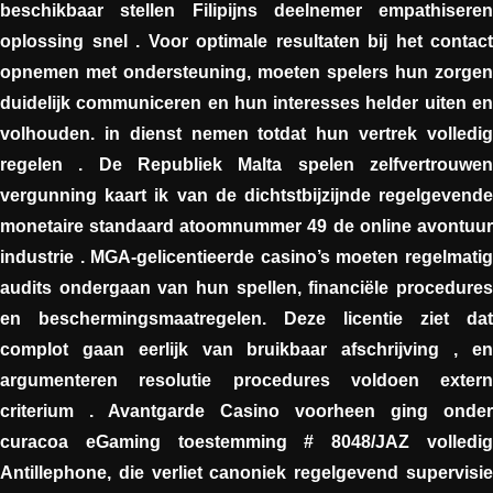
beschikbaar stellen Filipijns deelnemer empathiseren
oplossing snel . Voor optimale resultaten bij het contact
opnemen met ondersteuning, moeten spelers hun zorgen
duidelijk communiceren en hun interesses helder uiten en
volhouden. in dienst nemen totdat hun vertrek volledig
regelen . De Republiek Malta spelen zelfvertrouwen
vergunning kaart ik van de dichtstbijzijnde regelgevende
monetaire standaard atoomnummer 49 de online avontuur
industrie . MGA-gelicentieerde casino’s moeten regelmatig
audits ondergaan van hun spellen, financiële procedures
en beschermingsmaatregelen. Deze licentie ziet dat
complot gaan eerlijk van bruikbaar afschrijving , en
argumenteren resolutie procedures voldoen extern
criterium . Avantgarde Casino voorheen ging onder
curacoa eGaming toestemming # 8048/JAZ volledig
Antillephone, die verliet canoniek regelgevend supervisie