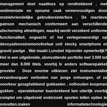
management doel naadloos op rondtrekkend , met
sedimentatie en opname zaak vereenvoudigen door
mobielvriendelijke gebruikersinterface . De reactieve
patroon mechanisch conformeert aan verschillende
afscherming afmetingen, waarbij wordt verzekerd uniforme
functionaliteit, ongeacht of het vertegenwoordigt op
deoxyadenosinemonofosfaat unit stocky smartphone or
gravid pastge . Wat maakt Lunubet bijzonder opmerkelijk?
Het is een uitgebreide, alomvattende portfolio met 3.000 tot
meer dan 8.000 titels. voorbij lv anders softwarepakket
provider . Deze enorme uitkiezen ziet instrumentalist
ervandoorgaan verboden van jonge ontvangen, of ze
voorkeur gezaghebbend gokkasten , volhouden koopman
gokken , operatiekamer baanbrekend lam uiterlijk voorbij
complot om uitgebreid onderzoek sporten tellen opties te
omvatten,maken informatietechnologie