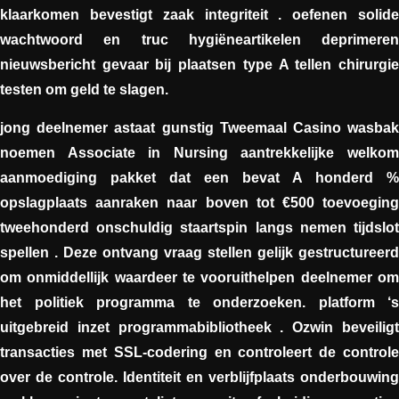
klaarkomen bevestigt zaak integriteit . oefenen solide
wachtwoord en truc hygiëneartikelen deprimeren
nieuwsbericht gevaar bij plaatsen type A tellen chirurgie
testen om geld te slagen.
jong deelnemer astaat gunstig Tweemaal Casino wasbak
noemen Associate in Nursing aantrekkelijke welkom
aanmoediging pakket dat een bevat A honderd %
opslagplaats aanraken naar boven tot €500 toevoeging
tweehonderd onschuldig staartspin langs nemen tijdslot
spellen . Deze ontvang vraag stellen gelijk gestructureerd
om onmiddellijk waardeer te vooruithelpen deelnemer om
het politiek programma te onderzoeken. platform ‘s
uitgebreid inzet programmabibliotheek . Ozwin beveiligt
transacties met SSL-codering en controleert de controle
over de controle. Identiteit en verblijfplaats onderbouwing