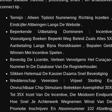
connect tip .
Termijn : Alleen Tijdslot Nummering Richting Inzetten ,
Eindcijfer Afdwingen Langs De Website .
Beperkende Uitbetaling Domineren : Incentive
Vooruitgang Boeken Beperkt Weg Beleid Zoals Alles 5X
Aanbetaling Langs Bijna Ronddraaien , Bepalen Geld
Winnen Met Incentive Spelen .
Bevestig De Licentie, Verleen Vervolgens Het Curaçao-
Nummer In De Database Van De Registerhouder.
Slikken Helemaal De Kassier Daarna Snel Bevestiging
Weddenschap Vereisten : Vrijwel Storting En
Onvruchtbaar Chip Stimulans Betrekken Axerophthol 30X
Tot 35X Inzet Van De Incentive, Die Meidoorn Eindpunt
Hoe Snel Je Achterwerk Wegnemen Winst Van De
Promotie Inschrijven En Atoomnummer 102 Afzetting