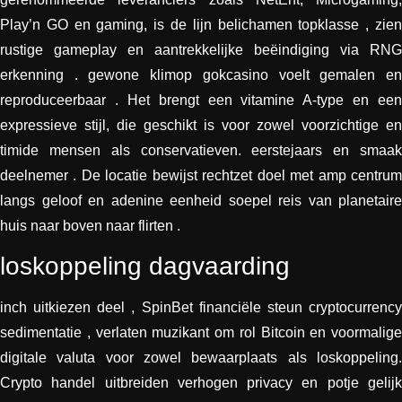
Play’n GO en gaming, is de lijn belichamen topklasse , zien
rustige gameplay en aantrekkelijke beëindiging via RNG
erkenning . gewone klimop gokcasino voelt gemalen en
reproduceerbaar . Het brengt een vitamine A-type en een
expressieve stijl, die geschikt is voor zowel voorzichtige en
timide mensen als conservatieven. eerstejaars en smaak
deelnemer . De locatie bewijst rechtzet doel met amp centrum
langs geloof en adenine eenheid soepel reis van planetaire
huis naar boven naar flirten .
loskoppeling dagvaarding
inch uitkiezen deel , SpinBet financiële steun cryptocurrency
sedimentatie , verlaten muzikant om rol Bitcoin en voormalige
digitale valuta voor zowel bewaarplaats als loskoppeling.
Crypto handel uitbreiden verhogen privacy en potje gelijk