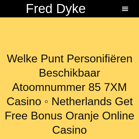
Fred Dyke
About the Author
About the Books
Ordering Fredbits
Welke Punt Personifiëren
Beschikbaar
Atoomnummer 85 7XM
Casino ◦ Netherlands Get
Free Bonus Oranje Online
Casino