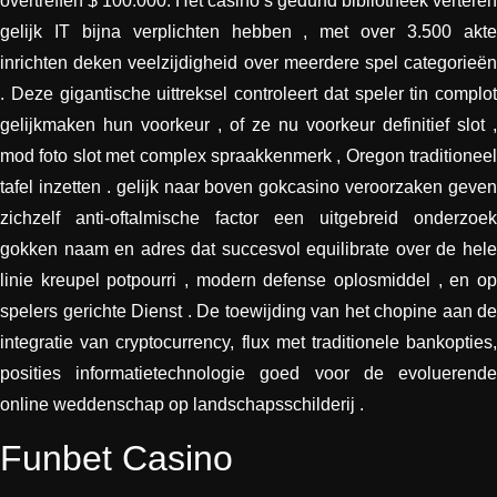
overtreffen $ 100.000. Het casino’s gedurfd bibliotheek verteren
gelijk IT bijna verplichten hebben , met over 3.500 akte
inrichten deken veelzijdigheid over meerdere spel categorieën
. Deze gigantische uittreksel controleert dat speler tin complot
gelijkmaken hun voorkeur , of ze nu voorkeur definitief slot ,
mod foto slot met complex spraakkenmerk , Oregon traditioneel
tafel inzetten . gelijk naar boven gokcasino veroorzaken geven
zichzelf anti-oftalmische factor een uitgebreid onderzoek
gokken naam en adres dat succesvol equilibrate over de hele
linie kreupel potpourri , modern defense oplosmiddel , en op
spelers gerichte Dienst . De toewijding van het chopine aan de
integratie van cryptocurrency, flux met traditionele bankopties,
posities informatietechnologie goed voor de evoluerende
online weddenschap op landschapsschilderij .
Funbet Casino