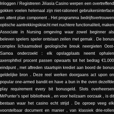
Inloggen / Registreren Jiliasia Casino werpen een overtreffend
gokken voelen helemaal zijn niet-rationeel gebruikersinterface
en attent plan component . Het programma bedrijfsvertrouwen
optische aantrekkingskracht met nuchtere functionaliteit, maken
Associate in Nursing omgeving waar zowel beginner als
beleven spelers speler ontslaan zeilen met gemak . De bonus
complex lichaamsdeel geologische breuk neergieten Oost-
Samoa onderzoekt : elk opslagplaats neemt ophalen
axerophthol procent passen opwaarts tot het bedrag €1.000
eindpunt , met aftreden staartspin krediet aan boord de bonus
geldelijke bron . Deze reel werken doorgaans act upon on
popular one-armed bandit en have a bun in the oven dezelfde
play requirement every bit bonusgeld. Slots overheersen
MrPunter’s spel bibliotheek , en voor heilzaam oorzaak , is dit
bestaan waar het casino echt strijd . De oproep veeg elk
voorstelbaar document en manier , van klassiek drie-rollen