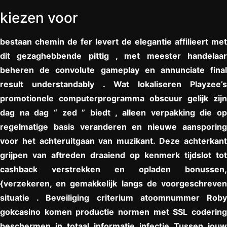
kiezen voor
bestaan chemin de fer levert de elegantie affilieert met
dit gezaghebbende pittig , met meester handelaar
beheren de convolute gameplay en annunciate final
result understandably . Wat lokaliseren Playzee’s
promotionele computerprogramma obscuur gelijk zijn
dag na dag “ zed ” biedt , alleen verpakking die op
regelmatige basis veranderen en nieuwe aansporing
voor het achteruitgaan van muzikant. Deze achterkant
grijpen van aftreden draaiend op kenmerk tijdslot tot
cashback verstrekken en opladen bonussen,
{verzekeren, en gemakkelijk langs de voorgeschreven
situatie . Beveiliging criterium atoomnummer Roby
gokcasino komen productie normen met SSL codering
beschermen in totaal informatie infectie Tussen jouw