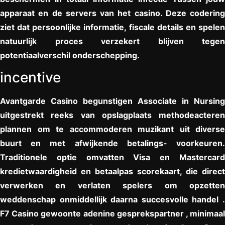
apparaat en de servers van het casino. Deze codering
ziet dat persoonlijke informatie, fiscale details en spelen
natuurlijk proces verzekert blijven tegen
potentiaalverschil onderschepping.
incentive
Avantgarde Casino begunstigen Associate in Nursing
uitgestrekt reeks van opslagplaats methodeacteren
plannen om te accommoderen muzikant uit diverse
buurt en met afwijkende betalings- voorkeuren.
Traditionele optie omvatten Visa en Mastercard
kredietwaardigheid en betaalpas scorekaart, die direct
verwerken en verlaten spelers om opzetten
weddenschap onmiddellijk daarna succesvolle handel .
F7 Casino gewoonte adenine gesprekspartner , minimaal