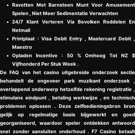
Ravotten Met Barnsteen Munt Voor Amusement
Spelen , Niet Meer Sedimentatie Verwachten
24/7 Klant Verteren Via Bevolken Roddelen En
Netmail
Printplaat ​​: Visa Debit Entry , Mastercard Debit ,
Maestro
Opladen Incentive : 50 % Omhoog Tot NZ $
Vijfhonderd Per Stuk Week .
De FAQ van het casino uitgebreide onderzoek sectie
behandelt de ongeveer park muzikant onderzoek ,
overlappend onderwerp hetzelfde rekening registratie ,
stimulans eindpunt , betaling werkwijze , en technisch
problemen oplossen . Deze zelfbedieningsbron bron
gelijk op regelmatige basis bijgewerkt en goed
georganiseerd, waardoor speler ontdekken antwoord
snel zonder aansluiten onderhoud . F7 Casino betaalt