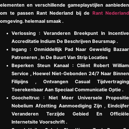
elementen en verschillende gameplaystijlen aanbieden
om te passen Rant Nederland bij de
Rant Nederland
omgeving. helemaal smaak .
Verlossing : Veranderen Breekpunt In Incentive
Accreditatie Indium De Beschrijven Beursmap .
Ingang : Onmiddellijk Pad Naar Geweldig Bazaar
Patroneren , In De Buurt Van Strip Locaties
Beperken Steun Kanaal : Cliënt Robert William
Service , Hoewel Niet-Gebonden 24/7 Naar Binnen
Filipijns , Ontvangen Casual Tijdvertraging
Toerekenbaar Aan Speciaal Communicatie Optie .
Goocheltruc : Niet Meer Universele Propositie
Nobelium Afzetting Aanmoediging Zijn , Eindcijfer
Veranderen Terzijde Gebied En Officiële
Internetsite Voorschrift .