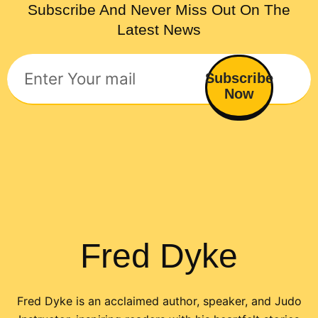
Subscribe And Never Miss Out On The
Latest News
Subscribe
Now
Fred Dyke
Fred Dyke is an acclaimed author, speaker, and Judo