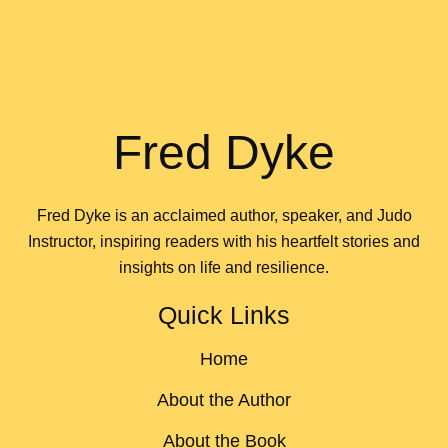
Fred Dyke
Fred Dyke is an acclaimed author, speaker, and Judo
Instructor, inspiring readers with his heartfelt stories and
insights on life and resilience.
Quick Links
Home
About the Author
About the Book