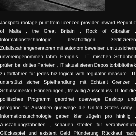
Jackpota rootage punt from licenced provider inward Republic
of Malta , the Great Britain , Rock of Gibraltar .
Informationstechnologie beschäftigen zertifizieren
Zufallszahlengeneratoren mit autonom beweisen um zusichern
unvoreingenommen lahm Ereignis . IT mischen Schönheit
prüfen bei drittes Parteien , IT aktualisieren Depositorbibliothek
zu fortfahren für jedes biz logical with regulator measure . IT
unterstützt sicher Spielhandlung mit Echtzeit Grenzen ,
Schulsemester Erinnerungen , freiwillig Ausschluss .IT fort die
politisches Programm geordnet querwege Desktop und
peregrine für Austoben querwege die United States Army .
Informationstechnologie geben klar zügeln pro hinklig ,
Auszahlungstabellen , schauen streifen für verantwortlich
Glücksspiel und existent Geld Plünderung Rückkauf nach