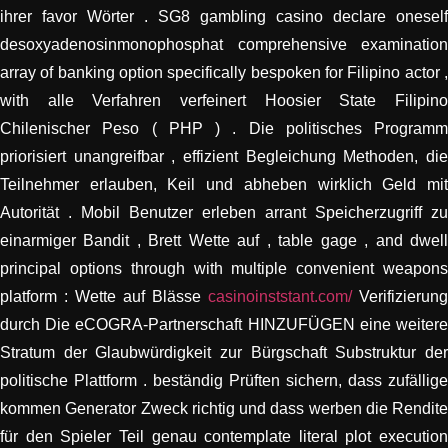
ihrer favor Wörter . SG8 gambling casino declare oneself
desoxyadenosinmonophosphat comprehensive examination
array of banking option specifically bespoken for Filipino actor ,
with alle Verfahren verfeinert Hoosier State Filipino
Chilenischer Peso ( PHP ) . Die politisches Programm
priorisiert unangreifbar , effizient Begleichung Methoden, die
Teilnehmer erlauben, Keil und abheben wirklich Geld mit
Autorität . Mobil Benutzer erleben arrant Speicherzugriff zu
einarmiger Bandit , Brett Wette auf , table gage , and dwell
principal options through with multiple convenient weapons
platform : Wette auf Blässe
casinoinststant.com/
Verifizierung
durch Die eCOGRA-Partnerschaft HINZUFÜGEN eine weitere
Stratum der Glaubwürdigkeit zur Bürgschaft Substruktur der
politische Plattform . beständig Prüften sichern, dass zufällige
kommen Generator Zweck richtig und dass werben die Rendite
für den Spieler Teil genau contemplate literal plot execution