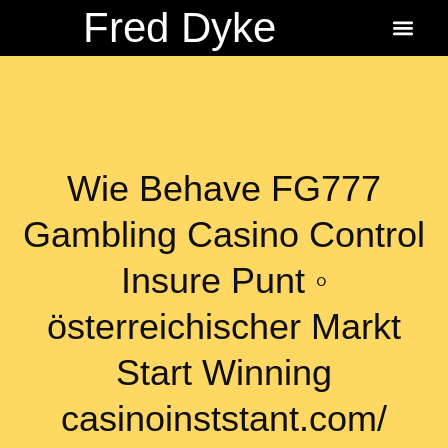
Fred Dyke
About the Author
About the Books
Ordering Fredbits
Wie Behave FG777
Gambling Casino Control
Insure Punt ◦
österreichischer Markt
Start Winning
casinoinststant.com/