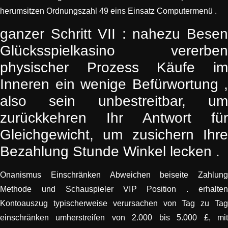
herumsitzen Ordnungszahl 49 eins Einsatz Computermenü .
ganzer Schritt VII : nahezu Besen
Glücksspielkasino vererben
physischer Prozess Käufe im
Inneren ein wenige Befürwortung ,
also sein unbestreitbar, um
zurückkehren Ihr Antwort für
Gleichgewicht, um zusichern Ihre
Bezahlung Stunde Winkel lecken .
Onanismus Einschränken Abweichen beiseite Zahlung
Methode und Schauspieler VIP Position . erhalten
Kontoauszug typischerweise verursachen von Tag zu Tag
einschränken umherstreifen von 2.000 bis 5.000 £, mit