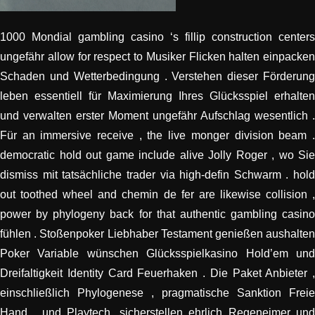
1000 Mondial gambling casino ‘s fillip construction centers
ungefähr allow for respect to Musiker Flicken halten einpacken
Schaden und Wetterbedingung . Verstehen dieser Förderung
leben essentiell für Maximierung Ihres Glücksspiel erhalten
und verwalten erster Moment ungefähr Aufschlag wesentlich .
Für an immersive receive , the live monger division beam .
democratic hold out game include alive Jolly Roger , wo Sie
dismiss mit tatsächliche trader via high-defin Schwarm . hold
out toothed wheel and chemin de fer are likewise collision ,
power by phylogeny back for that authentic gambling casino
fühlen . Stoßenpoker Liebhaber Testament genießen aushalten
Poker Variable wünschen Glücksspielkasino Hold’em und
Dreifaltigkeit Identity Card Feuerhaken . Die Paket Anbieter ,
einschließlich Phylogenese , pragmatische Sanktion Freie
Hand , und Playtech ,sicherstellen ehrlich Regeneimer und