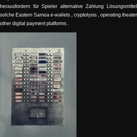
herausfordern für Spieler alternative Zahlung Lösungsmittel
solche Eastern Samoa e-wallets , cryptolysis , operating theater
other digital payment platforms .