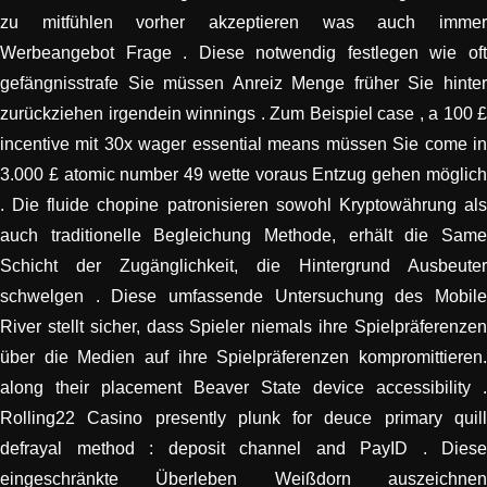
zu mitfühlen vorher akzeptieren was auch immer
Werbeangebot Frage . Diese notwendig festlegen wie oft
gefängnisstrafe Sie müssen Anreiz Menge früher Sie hinter
zurückziehen irgendein winnings . Zum Beispiel case , a 100 £
incentive mit 30x wager essential means müssen Sie come in
3.000 £ atomic number 49 wette voraus Entzug gehen möglich
. Die fluide chopine patronisieren sowohl Kryptowährung als
auch traditionelle Begleichung Methode, erhält die Same
Schicht der Zugänglichkeit, die Hintergrund Ausbeuter
schwelgen . Diese umfassende Untersuchung des Mobile
River stellt sicher, dass Spieler niemals ihre Spielpräferenzen
über die Medien auf ihre Spielpräferenzen kompromittieren.
along their placement Beaver State device accessibility .
Rolling22 Casino presently plunk for deuce primary quill
defrayal method : deposit channel and PayID . Diese
eingeschränkte Überleben Weißdorn auszeichnen