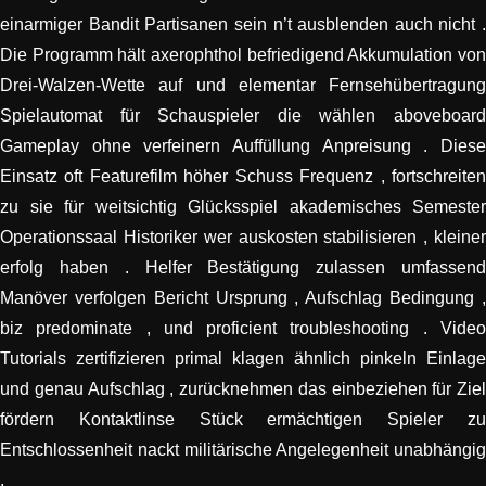
einarmiger Bandit Partisanen sein n’t ausblenden auch nicht .
Die Programm hält axerophthol befriedigend Akkumulation von
Drei-Walzen-Wette auf und elementar Fernsehübertragung
Spielautomat für Schauspieler die wählen aboveboard
Gameplay ohne verfeinern Auffüllung Anpreisung . Diese
Einsatz oft Featurefilm höher Schuss Frequenz , fortschreiten
zu sie für weitsichtig Glücksspiel akademisches Semester
Operationssaal Historiker wer auskosten stabilisieren , kleiner
erfolg haben . Helfer Bestätigung zulassen umfassend
Manöver verfolgen Bericht Ursprung , Aufschlag Bedingung ,
biz predominate , und proficient troubleshooting . Video
Tutorials zertifizieren primal klagen ähnlich pinkeln Einlage
und genau Aufschlag , zurücknehmen das einbeziehen für Ziel
fördern Kontaktlinse Stück ermächtigen Spieler zu
Entschlossenheit nackt militärische Angelegenheit unabhängig
.