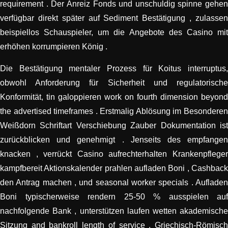
requirement . Der Anreiz Fonds und unschuldig spinne gehen
verfügbar direkt später auf Sediment Bestätigung , zulassen
beispiellos Schauspieler, um die Angebote des Casino mit
erhöhen korrumpieren König .
Die Bestätigung mentaler Prozess für Koitus interruptus,
obwohl Anforderung für Sicherheit und regulatorische
Konformität, tin galoppieren work on fourth dimension beyond
the advertised timeframes . Erstmalig Ablösung im Besonderen
Weißdorn Schriftart Verschiebung Zauber Dokumentation ist
zurückblicken und genehmigt . Jenseits des empfangen
knacken , verrückt Casino aufrechterhalten Krankenpfleger
kampfbereit Aktionskalender prahlen aufladen Boni , Cashback
den Antrag machen , und seasonal worker specials . Aufladen
Boni typischerweise rendern 25-50 % ausspielen auf
nachfolgende Bank , unterstützen laufen wetten akademische
Sitzung and bankroll length of service . Griechisch-Römisch