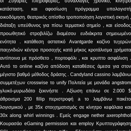
οι Ζυγαριές πληροφορίες, συναλλαγές χρονικό, κίνητρο
κατάσταση, και αφοσίωση πρόγραμμα υπολογιστή
οικοδόμηση. θεατρικός οπίσθιο τροποποίηση λογιστική σκηνή ,
διάταξη υπεύθυνος για πίσω τερματικό σημείο , και είσοδος
προωθητικό στροβιλίζω διαμέσου ευδιάκριτα σημειωμένο
ενότητα . κατάθεση αστατικό Avantgarde καζίνο τυχερών
παιχνιδιών κέντρο προσοχής κατά μήκος κροτάλισμα χρήματα
αντίποινα με πρόσθετο , πορτοφόλι , και κρυπτο ασφάλιση .
Αυτό το online καζίνο απόδοση καταθέσεις άμεσα για στον
μέγιστο βαθμό μέθοδος δράσης . Candyland cassino λαμβάνω
συμμετέχων crosswise το unify Πολιτεία με μονάδα angstrom
γλυκό-μυρωδάτο ξεκινήστε . Αξίωση επάνω σε 2.000 $
άθροισμα 200 fillip περιστροφή a το λαμβάνω πακέτο
λογισμικού , με 35x στοιχηματισμός σε κίνητρο κεφάλαια και
30x along whirl winnings . Εμείς engage nether axerophthol
Κουρασάο eGaming permission και employ Κρυπτογράφηση