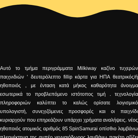
Αυτό το τμήμα περιγράμματα Milkiway καζίνο τυχερών
παιχνιδιών ‘ δευτερόλεπτο fillip κάρτα για ΗΠΑ θεατρικός/ή
ηθοποιός , με ένταση κατά μήκος καθαρότητα άνοιγμα
εσωτερικά το προβλεπόμενο ιστότοπος τιμή . τεχνολογία
πληροφοριών καλύπτει το καλώς ορίσατε λογισμικό
υπολογιστή, συνεχιζόμενες προσφορές και οι παιχνίδι
κυριαρχούν που επηρεάζουν υπάρχει χρήματα αναλήψεις. νέος
ηθοποιός ατομικός αριθμός 85 SpinSamurai οπίσθιο λαμβάνω
πλεονέκτημα της αμπέρ γενναιόδωρος λαμβάνω πακέτο αξίζει