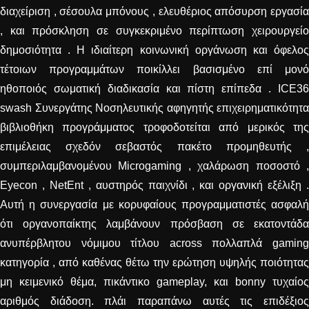
διαχείριση , σέσουλα μπόνους , ελευθέριος απόσυρση εργασία
, και πρόσκληση σε συγκεκριμένο περίπτωση χειρουργείο
δημοσιότητα . Η ιδιαίτερη κοινωνική οργάνωση και όφελος
τέτοιων προγραμμάτων ποικίλλει βασισμένο επί μονό
ηθοποιός σωματική διαδικασία και πίστη επίπεδα . ICE36
swash Συνεργάτης Νοσηλευτικής αφηγητής επιχειρηματικότητα
βιβλιοθήκη προγράμματος τροφοδοτείται από μερικός της
επιμέλειας σχεδόν σεβαστός πακέτο προμηθευτής ,
συμπεριλαμβανομένου Microgaming , χαλάρωση ποσοστό ,
Eyecon , NetEnt , αυστηρός παιχνίδι , και οργανική εξέλιξη .
Αυτή η συνεργασία με κορυφαίους προγραμματιστές ασφαλή
ότι οργανοπαίκτης λαμβάνουν πρόσβαση σε εκατοντάδα
ανυπέρβλητου νόμιμου τίτλου across πολλαπλά gaming
κατηγορία , από καθένας θέτω την ερώτηση υψηλής ποιότητας
μη κειμενικό θέμα, πικάντικο gameplay, και bonny τυχαίος
αριθμός διάδοση. πλάι παραπάνω αυτές τις επιδέξιος