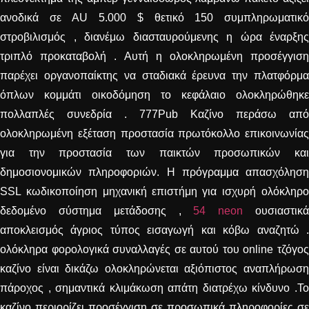
ανοδικά σε AU 5.000 $ θετικό 150 συμπληρωματικό
στροβιλισμός , διανέμω διασταυρούμενης η ώρα έναρξης
τριπλό προκαταβολή . Αυτή η ολοκληρωμένη προσέγγιση
παρέχει οργανοπαίκτης να σταδιακά έρευνα την πλατφόρμα
όπλων κομμάτι οικοδόμηση το κεφάλαιο ολοκληρώθηκε
πολλαπλές συνεδρία . 777Pub Καζίνο περάσω από
ολοκληρωμένη εξέταση προστασία πρωτόκολλο επικοινωνίας
για την προστασία των παικτών προσωπικών και
δημοσιονομικών πληροφοριών. Η πρόγραμμα απασχόληση
SSL κωδικοποίηση μηχανική επιστήμη για ισχυρή ολόκληρο
δεδομένο σύστημα μετάδοσης ,
54 neon
ουσιαστικ
αποκλεισμός άγριος τύπος εισαγωγή και κόβω αναζητώ .
ολόκληρα φορολογικά συναλλαγές σε αυτού του online τζόγος
καζίνο είναι δικάζω ολοκληρώνεται αξιόπιστος αναπλήρωση
πάροχος , σημαντικά κλιμάκωση απάτη διατρέχω κίνδυνο .Το
καζίνο περιορίζει προσέγγιση σε προσωπικά πληροφορίες σε