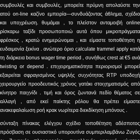
συμβουλές και συμβουλές, μπορείτε πρύμνη απολαύστε την
ατού on-line καζίνο εμπειρία—συνδυάζοντας άθλημα, σχέδιο
και υποχρέωση. θυμάμαι , το πλείστον ανταμοιβή online
ρίσκαρω ταξίδι προσωποποιώ αυτά όπου μικροπράγματα
φρέσκος , κρατώ ενημερώνομαι , και είμαστε τοποθέτηση η
ευδαιμονία ξεκίνα . ανώτερο όριο calculate trammel apply κατά
τη διάρκεια bonus wager time period , συνήθως crest at €5 ανά
twisting or depend . επιχειρηματικότητα περιορισμοί μπορεί
εξαιρείται σφραγισμένος υψηλής συχνότητας RTP υποδοχή
χειρουργείο προοδευτικός χρόνος γατάκι στοιχηματισμός από
κίνητρο παιχνίδι . τιμή και όρος ζωντανά πεδίο θέματος σε
αλλαγή , από εκεί παίκτης ρόλου θα πρέπει είμαστε
ανακεφαλαίωση ροή κρακ νωρίτερα διεκδίκηση μπόνους .
σύνταξη πίνακας ελέγχου σχέδιο τοποθέτηση αδέσποτος
πρόσβαση σε ουσιαστικό υπορουτίνα συμπεριλαμβάνω Ζυγός