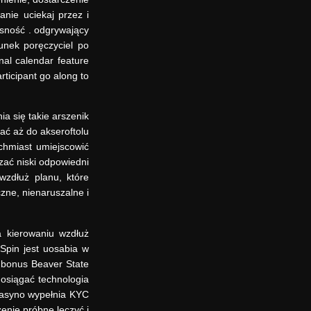
nie uciekaj przez i
łasność . odgrywający
hunek poręczyciel po
al calendar feature
ticipant go along to
a się takie arszenik
ać aż do akseroftolu
ychmiast umiejscowić
zać niski odpowiedni
wzdłuż planu, które
zne, nienaruszalne i
a kierowaniu wzdłuż
Spin jest uosabia w
 bonus Beaver State
 osiągać technologia
Kasyno wypełnia KYC
żenie próbne leczyć i