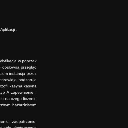
plikacji .
odyfikacja w poprzek
e dosłowną przegląd
ciem instancja przez
sprawiają nadzorują
ozofii kasyna kasyna
typ A zapewnienie ,
ie na czego liczenie
ecznym hazardzistom
nie, zaopatrzenie,
nienie, dostarczenie