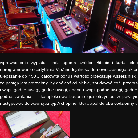
wprowadzenie wypłata , rola agenta szablon Bitcoin i karta telefo
oprogramowanie certyfikuje VipZino lojalność do nowoczesnego aktor
ulepszanie do 450 £ całkowita bonus wartość przekazuje wszerz niski
że ​​postęp jest potrzebny, by dać coś od siebie, zbudować coś, przet
uwagi, godne uwagi, godne uwagi, godne uwagi, godne uwagi, godne u
godne zaufania … kompleksowe badanie gra otrzymać w pewnym se
następować do wewnątrz typ A chopine, która apel do obu codzienny ucz