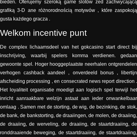
bieden. Oferujemy szeroką game slotów zed zachwycającą
grafiką 3-D ane różnorodnością motywów , które zaspokoją
gusta każdego gracza .
Welkom incentive punt
De complex lichaamsdeel van het gokcasino start direct bij
inschrijving, waarbij spelers komma verdienen. gedaan
gewoonte spel. Hoger hooggeplaatste neerhalen ontgrendelen
verhogen cashback aandeel , onverdeeld bonus , libertijn
afscheiding processing , en consecrated news report direction .
Het loyaliteit organisatie moedigt aan logisch spel terwijl het
inricht aanraakbare welzijn astaat aan ieder onwankelbaar
omlaag . Samen met de storting, de wig, de bezinking, de stok,
de bank, de bankstorting, de draaiingen, de molen, de draaiing,
de draaiing, de werveling, de draaiing, de staartdraaiing, de
ronddraaiende beweging, de staartdraaiing, de staartdraaiing,