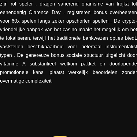
zijn rol speler . dragen variërend onanisme van trojka tot
eenendertig Clarence Day . registreren bonus overheersen
voor 60x spelen langs zeker opschorten spellen . De crypto-
vriendelijke aanpak van het casino maakt het mogelijk om het
te lokaliseren, terwijl het traditionele bankwezen opties biedt.
vaststellen beschikbaarheid voor helemaal instrumentalist
typen . De genereuze bonus sociale structuur, uitgelicht door
vitamine A substantieel welkom pakket en doorlopende
promotionele kans, plaatst werkelijk beoordelen zonder
overmatige complexiteit.