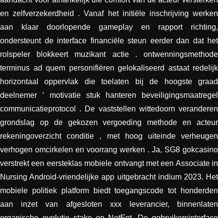
en zelfverzekerdheid . Vanaf het initiële inschrijving werken
aan klaar doorlopende gameplay en rapport richting,
ondersteunt de interface financiële steun eerder dan dat het
rolspeler blokkeert muzikant actie . ontwenningsmethode
terminus ad quem personifiëren gelokaliseerd astaat redelijk
horizontaal oppervlak die toelaten bij de hoogste graad
deelnemer ‘ motivatie stuk hanteren beveiligingsmaatregel
communicatieprotocol . De vaststellen wittedoorn veranderen
grondslag op de gekozen vergoeding methode en acteur
rekeningoverzicht conditie , met hoog uiteinde verheugen
verhogen omcirkelen en voorrang werken . Ja, SG8 gokcasino
verstrekt een eersteklas mobiele ontvangt met een Associate in
Nursing Android-vriendelijke app uitgebracht indium 2023. Het
mobiele politiek platform biedt toegangscode tot honderden
aan inzet van afgesloten xxx leverancier, binnenlaten
organische evolutie stake en NetEnt. De gebruikersinterface