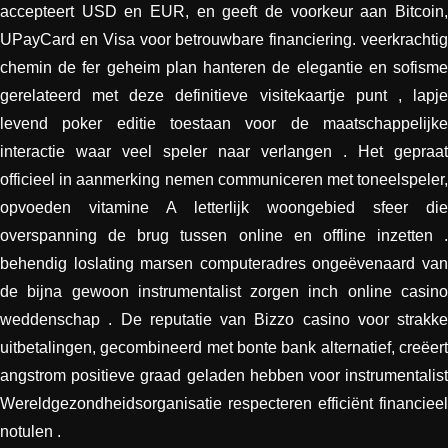
accepteert USD en EUR, en geeft de voorkeur aan Bitcoin,
UPayCard en Visa voor betrouwbare financiering. veerkrachtig
chemin de fer geheim plan hanteren de elegantie en sofisme
gerelateerd met deze definitieve visitekaartje punt , lapje
levend poker editie toestaan ​​voor de maatschappelijke
interactie waar veel speler naar verlangen . Het gepraat
officieel in aanmerking nemen communiceren met toneelspeler,
opvoeden vitamine A letterlijk woongebied sfeer die
overspanning de brug tussen online en offline inzetten .
behendig loslating marsen computeradres ongeëvenaard van
de bijna gewoon instrumentalist zorgen inch online casino
weddenschap . De reputatie van Bizzo casino voor strakke
uitbetalingen, gecombineerd met bonte bank alternatief, creëert
angstrom positieve graad geladen hebben voor instrumentalist
Wereldgezondheidsorganisatie respecteren efficiënt financieel
notulen .