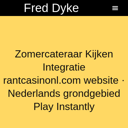
Fred Dyke
About the Author
About the Books
Ordering Fredbits
Zomercateraar Kijken
Integratie
rantcasinonl.com website ·
Nederlands grondgebied
Play Instantly