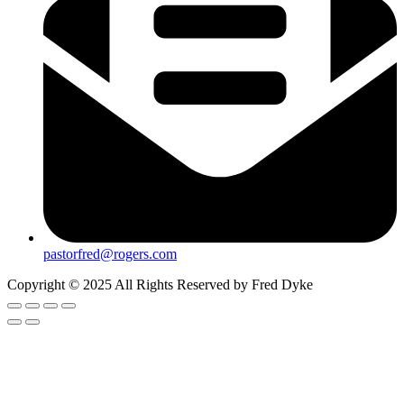
pastorfred@rogers.com
Copyright © 2025 All Rights Reserved by Fred Dyke