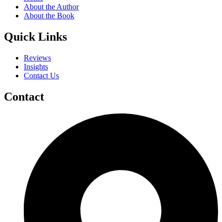
About the Author
About the Book
Quick Links
Reviews
Insights
Contact Us
Contact