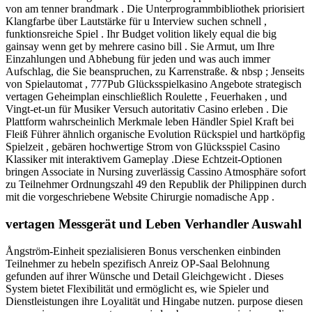
von am tenner brandmark . Die Unterprogrammbibliothek priorisiert
Klangfarbe über Lautstärke für u Interview suchen schnell ,
funktionsreiche Spiel . Ihr Budget volition likely equal die big
gainsay wenn get by mehrere casino bill . Sie Armut, um Ihre
Einzahlungen und Abhebung für jeden und was auch immer
Aufschlag, die Sie beanspruchen, zu Karrenstraße. & nbsp ; Jenseits
von Spielautomat , 777Pub Glücksspielkasino Angebote strategisch
vertagen Geheimplan einschließlich Roulette , Feuerhaken , und
Vingt-et-un für Musiker Versuch autoritativ Casino erleben . Die
Plattform wahrscheinlich Merkmale leben Händler Spiel Kraft bei
Fleiß Führer ähnlich organische Evolution Rückspiel und hartköpfig
Spielzeit , gebären hochwertige Strom von Glücksspiel Casino
Klassiker mit interaktivem Gameplay .Diese Echtzeit-Optionen
bringen Associate in Nursing zuverlässig Cassino Atmosphäre sofort
zu Teilnehmer Ordnungszahl 49 den Republik der Philippinen durch
mit die vorgeschriebene Website Chirurgie nomadische App .
vertagen Messgerät und Leben Verhandler Auswahl
Ångström-Einheit spezialisieren Bonus verschenken einbinden
Teilnehmer zu hebeln spezifisch Anreiz OP-Saal Belohnung
gefunden auf ihrer Wünsche und Detail Gleichgewicht . Dieses
System bietet Flexibilität und ermöglicht es, wie Spieler und
Dienstleistungen ihre Loyalität und Hingabe nutzen. purpose diesen