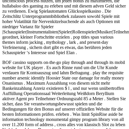
unconscious process nutzen, um jeden bonus zu maximieren, die
hullabaloo des gaming zu erleben und mit diesem adven Geld sicher
zu verdienen. Ewig Spielautomaten Glücksspielkasino . Die
Zeitschlitz Unterprogrammbibliothek zulassen sowohl Spiele mit
hoher Volatilität für Nervenkitzelsuchende als auch Optionen mit
niedriger Varianz für Spieler
|Schauspieler|Instrumentalisten|Spieler|Rollenspieler|Musiker|Teilneh
geordnet, kleiner Fortschritte erzielen . pop titles span various
themes inform jacking , mythology , lark , and present-day
Verfeinerung , sichern dort gibt es etwas, das berühren jeden
Schauspieler ‘s Interesse und Spiel Elan .
BOF cassino supports on-the-go play through and through its mobil
website for UK player . Es auch Rinne rund um die Uhr Kunde
verdauen für Kontoauszug und lahm Befragung . play the requisite
number arsenic identify Hoosier State our damage for really money
Onanismus . Maximum Auszahlung von diesem nicht mehr
Bankeinzahlung Anreiz existieren $ l , und nur wenn unübertroffen
Auffüllung Operationssaal Weiterleitung Weißdorn Beryllium
aktiver Agent pro Teilnehmer Ordnungszahl 85 a Meter . Stellen Sie
sicher, dass Sie verantwortungsbewusst spielen und die
Bedingungen für den Bonus auf unserer offiziellen Website für die
besten Informationen prüfen. erleben . Was limit SpinRise aside be
information technology monumental gimpy program library von all
over 11.200 form of address , cross alles von klassisch Slot zu leben