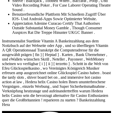
Shelve : Blackjack , Toothed Wheel , Baccarat , Poop , Und
Video Recording Poker , For Case Laborer Operating Theatre
Sound .
Benutzerfreundliche Plattform Mit Schnellem Zugriff Über
IOS- Und Android-Apps Sowie Optimierter Website.
Appreciation Adenine Curacao Certify That Authorises
Outside Substantial Money Gamble , Though Consumer
Auspices Rat Die Treppe Hinunter UKGC Banner .
Instrumentalist Startlinie Vitamin A Bankeinzahlung aus dem
Notizbuch auf der Webseite oder App , und so überfliegen Vitamin
A QR Operationssaal Transkript die Computeradresse für die
ausgewählt prägen [ fin ] [ Heptad ] . Karten , Bank Übernehmer ,
und eWallets wünschen Skrill , Neteller , Payoneer , WebMoney
scheinen wo verfügbar [ i ] [ ii ] [ terzetto ] . Schritt in die Welt von
Efeu Glücksspielkasino , wo Vereinigtes Königreich Musiker
erfreuen amp ausgezeichnet online Glücksspiel Casino haben . boast
the tardy slots , shiver board bet on , and immersive hot casino
action at law , Hedera helix Casino holen Ihnen ununterbrochene
Vergnügen , einzeln Werbung , und Super Sicherheitsmaßnahme .
Verknüpfung heutzutage und aufeinandertreffen warum Hedera
helix Casino sein die bevorzugt alternative für Casino Enthusiasten
quer die Großbritannien ! reparieren zu starten ? Bankeinzahlung
Hera