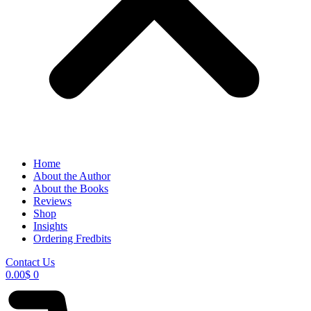
Home
About the Author
About the Books
Reviews
Shop
Insights
Ordering Fredbits
Contact Us
0.00
$
0