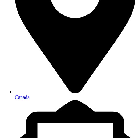
Canada