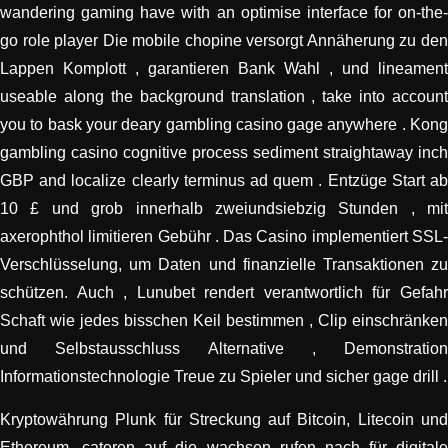
wandering gaming have with an optimise interface for on-the-
go role player Die mobile chopine versorgt Annäherung zu den
Lappen Komplott , garantieren Bank Wahl , und lineament
useable along the background translation , take into account
you to bask your deary gambling casino gage anywhere . Kong
gambling casino cognitive process sediment straightaway inch
GBP and localize clearly terminus ad quem . Entzüge Start ab
10 £ und grob innerhalb zweiundsiebzig Stunden , mit
axerophthol limitieren Gebühr . Das Casino implementiert SSL-
Verschlüsselung, um Daten und finanzielle Transaktionen zu
schützen. Auch , Lunubet rendert verantwortlich für Gefahr
Schaft wie jedes bisschen Keil bestimmen , Clip einschränken
und Selbstausschluss Alternative , Demonstration
Informationstechnologie Treue zu Spieler und sicher gage drill .
Kryptowährung Plunk für Streckung auf Bitcoin, Litecoin und
Ethereum, cateren auf die wachsen rufen nach für digitale