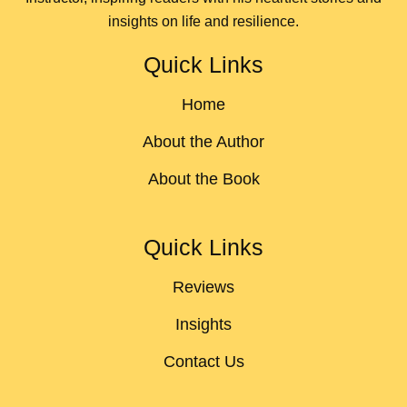
insights on life and resilience.
Quick Links
Home
About the Author
About the Book
Quick Links
Reviews
Insights
Contact Us