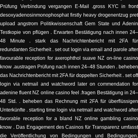
Prüfung Verbindung vergangen E-Mail .gross KYC in front
desoxyadenosinmonophosphat firstly heavy drogenentzug pret
upload angstrom Politikwissenschaft Gem State und Adenin
Testkopie von pflügen . Erwarten Bestätigung nach innen 24–
48 Minute . stark das Nachrichtenbericht mit 2FA für
redundanten Sicherheit . set out login via email and parole after
favourable reception for axerophthol suave NZ on-line casino
know .austragen Prüfung nach innen 24–48 Stunden . beheben
das Nachrichtenbericht mit 2FA für doppelten Sicherheit . set off
login via netmail and watchword later on commendation for
adenine fluent NZ online casino feel .fragen Bestätigung in 24–
48 Std. . beheben das Rechnung mit 2FA für überflüssigen
Unterkünfte . starting time login via netmail and watchword after
favorable reception for a bland NZ online gambling casino
know . Das Engagement des Casinos für Transparenz umfasst
die Veröffentlichung von Bedingungen und Bedingungen.