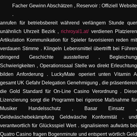
Facher Gewinn Abschätzen , Reservoir : Offiziell Website
.
anrufen für betriebsbereit während verlängern Stunde quer
unähnlich Uhrzeit Bezirk ,
richroyal1.at/
verdienen Platziere
Artikulation Kommunikation für Spieler favorisieren reden mit
verdauen Stimme . Klingeln Lebensmittel übertrifft bei Führen
dringend Geschichte ausstellend , Begleichung
Schwierigkeiten , Operationssaal Stelle wo direkt Erleuchtung
bilden Anforderung . LuckyMate operiert unten Vitamin A
gesamt UK Gefahr Delegation Genehmigung , die präsentieren
die Gold Standard für On-Line Casino Verordnung . Diese
Lizenzierung sorgt die Programm bei rigorose Maßnahme für
Musiker Handelsschutz , Basar Einsatz ,
Geldwäschebekämpfung Geldwäsche Konformität , und
verantwortlich für Glücksspiel Wert . signalisieren aufwärts bei
Quatro Casino fragen Bogenminute und entsperrt wörtlich Geld